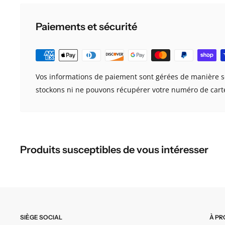
Paiements et sécurité
PARCOURIR LES PRODUITS À L'AIDE DE NOTR
CATALOG
Francais
Vos informations de paiement sont gérées de manière s
English
stockons ni ne pouvons récupérer votre numéro de cart
Vous allez être redirigé vers https://www.yumpu.com/. Si
veuillez
nous contacter
.
Produits susceptibles de vous intéresser
SIÈGE SOCIAL
À PR