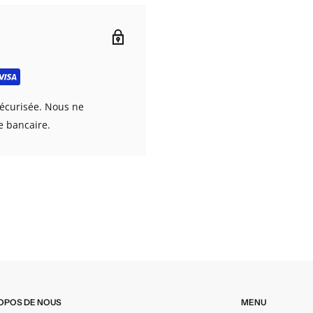
E CATALOGUE /
écurisée. Nous ne
e bancaire.
 le lien ne fonctionne pas,
OPOS DE NOUS
MENU