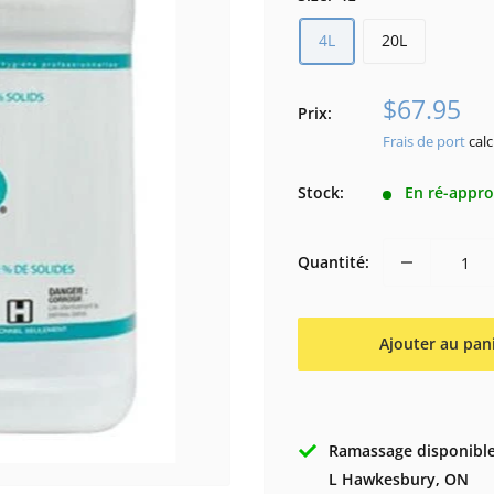
4L
20L
Prix
$67.95
Prix:
réduit
Frais de port
calc
Stock:
En ré-appr
Quantité:
Ajouter au pan
Ramassage disponible
L Hawkesbury, ON