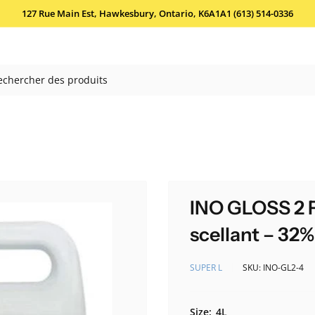
127 Rue Main Est, Hawkesbury, Ontario, K6A1A1 (613) 514-0336
INO GLOSS 2 F
scellant – 32%
SUPER L
SKU:
INO-GL2-4
Size:
4L