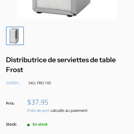
Distributrice de serviettes de table
Frost
SUPER L
SKU:
FRO-195
Prix
$37.95
Prix:
réduit
Frais de port
calculés au paiement
Stock:
En stock